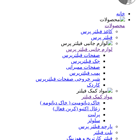
خانه
محصولات
کاغذ فیلتر پرس
فیلتر پرس
لوازم جانبی فیلتر پرس
صفحات فیلترپرس
جک فیلترپرس
صفحات ممبرانی
پمپ فیلترپرس
شیر خروجی صفحات فیلترپرس
کاردک
مواد کمک فیلتر
خاک دیاتومیت ( خاک دیاتومه )
زغال اکتیو (کربن فعال)
پرلیت
سلولز
پارچه فیلتر پرس
بلت فیلتر
فیلتر کارتریج و هوزینگ