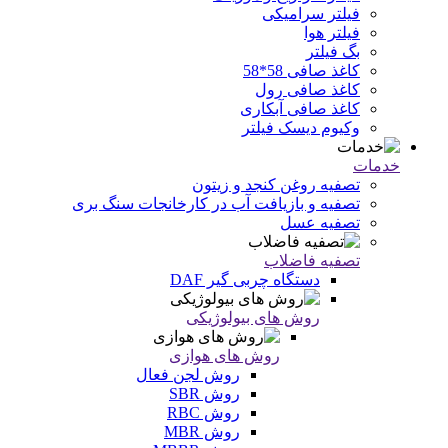
فیلتر سرامیکی
فیلتر هوا
بگ فیلتر
کاغذ صافی 58*58
کاغذ صافی رول
کاغذ صافی آبکاری
وکیوم دیسک فیلتر
خدمات
تصفیه روغن کنجد و زیتون
تصفیه و بازیافت آب در کارخانجات سنگ بری
تصفیه عسل
تصفیه فاضلاب
دستگاه چربی گیر DAF
روش های بیولوژیکی
روش های هوازی
روش لجن فعال
روش SBR
روش RBC
روش MBR