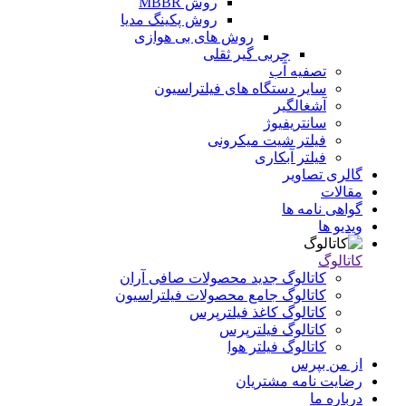
روش MBBR
روش پکینگ مدیا
روش های بی هوازی
چربی گیر ثقلی
تصفیه آب
سایر دستگاه های فیلتراسیون
آشغالگیر
سانتریفیوژ
فیلتر شیت میکرونی
فیلتر آبکاری
گالری تصاویر
مقالات
گواهی نامه ها
ویدیو ها
کاتالوگ
کاتالوگ جدید محصولات صافی آران
کاتالوگ جامع محصولات فیلتراسیون
کاتالوگ کاغذ فیلترپرس
کاتالوگ فیلترپرس
کاتالوگ فیلتر هوا
از من بپرس
رضایت نامه مشتریان
درباره ما