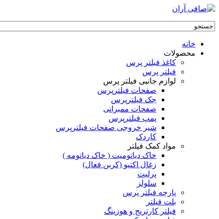
خانه
محصولات
کاغذ فیلتر پرس
فیلتر پرس
لوازم جانبی فیلتر پرس
صفحات فیلترپرس
جک فیلترپرس
صفحات ممبرانی
پمپ فیلترپرس
شیر خروجی صفحات فیلترپرس
کاردک
مواد کمک فیلتر
خاک دیاتومیت ( خاک دیاتومه )
زغال اکتیو (کربن فعال)
پرلیت
سلولز
پارچه فیلتر پرس
بلت فیلتر
فیلتر کارتریج و هوزینگ