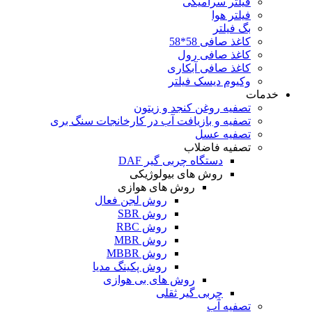
فیلتر سرامیکی
فیلتر هوا
بگ فیلتر
کاغذ صافی 58*58
کاغذ صافی رول
کاغذ صافی آبکاری
وکیوم دیسک فیلتر
خدمات
تصفیه روغن کنجد و زیتون
تصفیه و بازیافت آب در کارخانجات سنگ بری
تصفیه عسل
تصفیه فاضلاب
دستگاه چربی گیر DAF
روش های بیولوژیکی
روش های هوازی
روش لجن فعال
روش SBR
روش RBC
روش MBR
روش MBBR
روش پکینگ مدیا
روش های بی هوازی
چربی گیر ثقلی
تصفیه آب