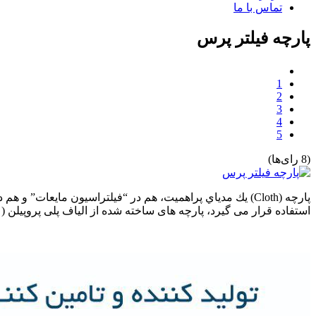
تماس با ما
پارچه فیلتر پرس
1
2
3
4
5
(8 رای‌ها)
پارچه (Cloth) يك مدياي پراهميت، هم در “فيلتراسيون مايعات
استفاده قرار می گيرد، پارچه های ساخته شده از الياف پلی پروپيلن ( .P.P)، پلی استر ( .P.E )، و همچنين پارچه های کتانی است