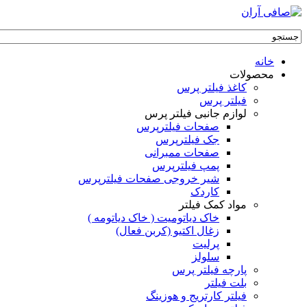
خانه
محصولات
کاغذ فیلتر پرس
فیلتر پرس
لوازم جانبی فیلتر پرس
صفحات فیلترپرس
جک فیلترپرس
صفحات ممبرانی
پمپ فیلترپرس
شیر خروجی صفحات فیلترپرس
کاردک
مواد کمک فیلتر
خاک دیاتومیت ( خاک دیاتومه )
زغال اکتیو (کربن فعال)
پرلیت
سلولز
پارچه فیلتر پرس
بلت فیلتر
فیلتر کارتریج و هوزینگ