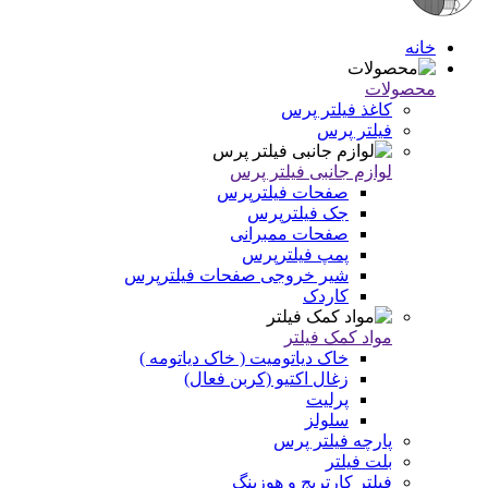
خانه
محصولات
کاغذ فیلتر پرس
فیلتر پرس
لوازم جانبی فیلتر پرس
صفحات فیلترپرس
جک فیلترپرس
صفحات ممبرانی
پمپ فیلترپرس
شیر خروجی صفحات فیلترپرس
کاردک
مواد کمک فیلتر
خاک دیاتومیت ( خاک دیاتومه )
زغال اکتیو (کربن فعال)
پرلیت
سلولز
پارچه فیلتر پرس
بلت فیلتر
فیلتر کارتریج و هوزینگ