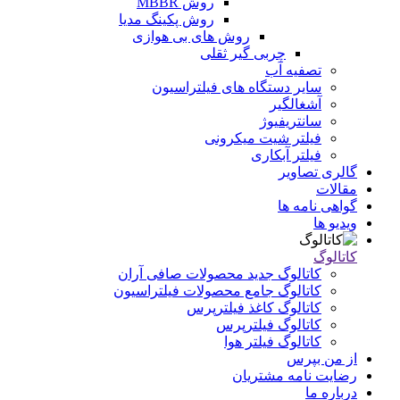
روش MBBR
روش پکینگ مدیا
روش های بی هوازی
چربی گیر ثقلی
تصفیه آب
سایر دستگاه های فیلتراسیون
آشغالگیر
سانتریفیوژ
فیلتر شیت میکرونی
فیلتر آبکاری
گالری تصاویر
مقالات
گواهی نامه ها
ویدیو ها
کاتالوگ
کاتالوگ جدید محصولات صافی آران
کاتالوگ جامع محصولات فیلتراسیون
کاتالوگ کاغذ فیلترپرس
کاتالوگ فیلترپرس
کاتالوگ فیلتر هوا
از من بپرس
رضایت نامه مشتریان
درباره ما