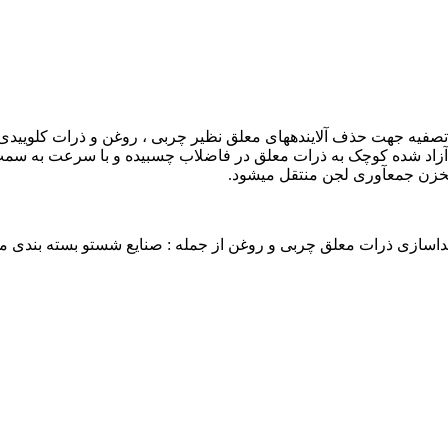
Dissolved air floatیکی از بخش­های مهم تصفیه جهت حذف آلاینده­های معلق نظیر چربی ، روغن
ای آزاد شده کوچک به ذرات معلق در فاضلاب چسبیده و با سرعت به سمت
زن جمع­آوری لجن منتقل می­شود.
اسازی ذرات معلق چربی و روغن از جمله : صنایع شست­و بسته بندی م