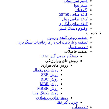
فیلتر سرامیکی
فیلتر هوا
بگ فیلتر
کاغذ صافی 58*58
کاغذ صافی رول
کاغذ صافی آبکاری
وکیوم دیسک فیلتر
خدمات
تصفیه روغن کنجد و زیتون
تصفیه و بازیافت آب در کارخانجات سنگ بری
تصفیه عسل
تصفیه فاضلاب
دستگاه چربی گیر DAF
روش های بیولوژیکی
روش های هوازی
روش لجن فعال
روش SBR
روش RBC
روش MBR
روش MBBR
روش پکینگ مدیا
روش های بی هوازی
چربی گیر ثقلی
تصفیه آب