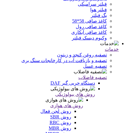
فیلتر سرامیکی
فیلتر هوا
بگ فیلتر
کاغذ صافی 58*58
کاغذ صافی رول
کاغذ صافی آبکاری
وکیوم دیسک فیلتر
خدمات
تصفیه روغن کنجد و زیتون
تصفیه و بازیافت آب در کارخانجات سنگ بری
تصفیه عسل
تصفیه فاضلاب
دستگاه چربی گیر DAF
روش های بیولوژیکی
روش های هوازی
روش لجن فعال
روش SBR
روش RBC
روش MBR