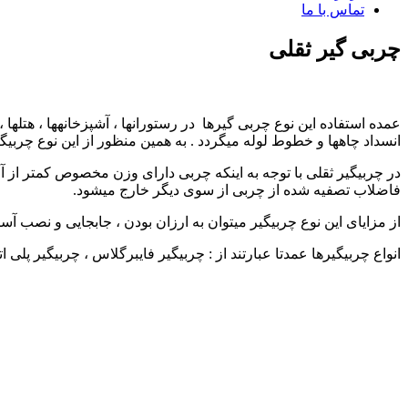
تماس با ما
چربی گیر ثقلی
عمده استفاده این نوع چربی گیر­ها در رستوران­ها ، آشپزخانه­ها ، هتل
انسداد چاه­ها و خطوط لوله می­گردد . به همین منظور از این نوع چربی
در چربی­گیر ثقلی با توجه به اینکه چربی دارای وزن مخصوص کم­تر از 
فاضلاب تصفیه شده از چربی از سوی دیگر خارج می­شود.
از مزایای این نوع چربی­گیر می­توان به ارزان بودن ، جابجایی و نصب آسان
انواع چربی­گیر­ها عمدتا عبارتند از : چربی­گیر فایبرگلاس ، چربی­گیر پلی 