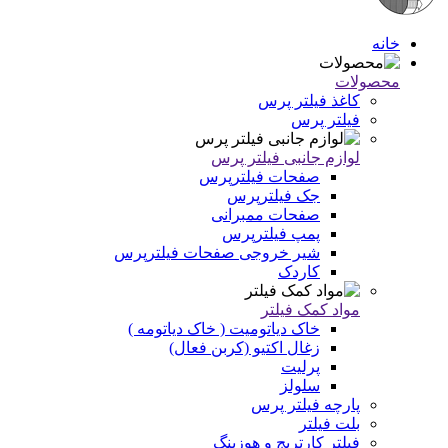
خانه
محصولات
کاغذ فیلتر پرس
فیلتر پرس
لوازم جانبی فیلتر پرس
صفحات فیلترپرس
جک فیلترپرس
صفحات ممبرانی
پمپ فیلترپرس
شیر خروجی صفحات فیلترپرس
کاردک
مواد کمک فیلتر
خاک دیاتومیت ( خاک دیاتومه )
زغال اکتیو (کربن فعال)
پرلیت
سلولز
پارچه فیلتر پرس
بلت فیلتر
فیلتر کارتریج و هوزینگ