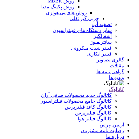
روش MBBR
روش پکینگ مدیا
روش های بی هوازی
چربی گیر ثقلی
تصفیه آب
سایر دستگاه های فیلتراسیون
آشغالگیر
سانتریفیوژ
فیلتر شیت میکرونی
فیلتر آبکاری
گالری تصاویر
مقالات
گواهی نامه ها
ویدیو ها
کاتالوگ
کاتالوگ جدید محصولات صافی آران
کاتالوگ جامع محصولات فیلتراسیون
کاتالوگ کاغذ فیلترپرس
کاتالوگ فیلترپرس
کاتالوگ فیلتر هوا
از من بپرس
رضایت نامه مشتریان
درباره ما