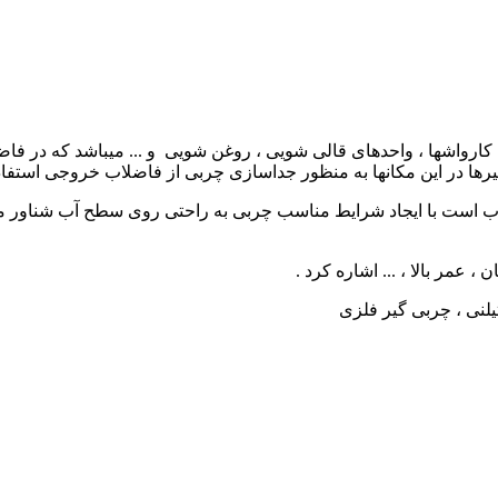
­ها ، کارواش­ها ، واحد­های قالی شویی ، روغن شویی و ... می­باشد که د
­گیرها در این مکان­ها به منظور جداسازی چربی از فاضلاب خروجی استفاد
آب است با ایجاد شرایط مناسب چربی به راحتی روی سطح آب شناور می­شو
 ، عمر بالا ، ... اشاره کرد .
اتیلنی ، چربی گیر فلزی