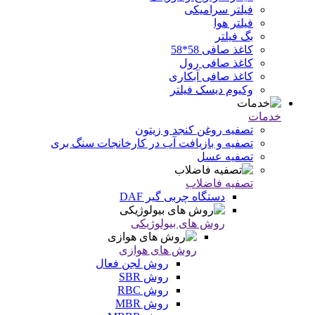
فیلتر سرامیکی
فیلتر هوا
بگ فیلتر
کاغذ صافی 58*58
کاغذ صافی رول
کاغذ صافی آبکاری
وکیوم دیسک فیلتر
خدمات
تصفیه روغن کنجد و زیتون
تصفیه و بازیافت آب در کارخانجات سنگ بری
تصفیه عسل
تصفیه فاضلاب
دستگاه چربی گیر DAF
روش های بیولوژیکی
روش های هوازی
روش لجن فعال
روش SBR
روش RBC
روش MBR