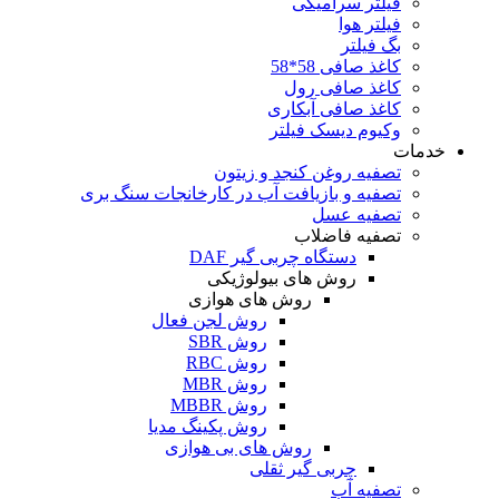
فیلتر سرامیکی
فیلتر هوا
بگ فیلتر
کاغذ صافی 58*58
کاغذ صافی رول
کاغذ صافی آبکاری
وکیوم دیسک فیلتر
خدمات
تصفیه روغن کنجد و زیتون
تصفیه و بازیافت آب در کارخانجات سنگ بری
تصفیه عسل
تصفیه فاضلاب
دستگاه چربی گیر DAF
روش های بیولوژیکی
روش های هوازی
روش لجن فعال
روش SBR
روش RBC
روش MBR
روش MBBR
روش پکینگ مدیا
روش های بی هوازی
چربی گیر ثقلی
تصفیه آب