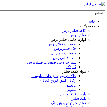
خانه
محصولات
کاغذ فیلتر پرس
فیلتر پرس
لوازم جانبی فیلتر پرس
صفحات فیلترپرس
جک فیلترپرس
صفحات ممبرانی
پمپ فیلترپرس
شیر خروجی صفحات فیلترپرس
کاردک
مواد کمک فیلتر
خاک دیاتومیت ( خاک دیاتومه )
زغال اکتیو (کربن فعال)
پرلیت
سلولز
پارچه فیلتر پرس
بلت فیلتر
فیلتر کارتریج و هوزینگ