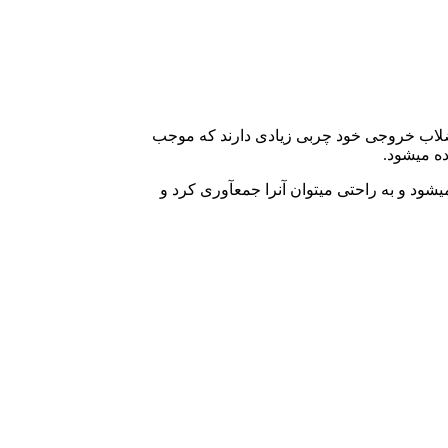
ر فاضلاب خروجی خود چربی­ زیادی دارند که موجب
ه می­شود.
د و به راحتی می­توان آن­را جمع­آوری کرد و